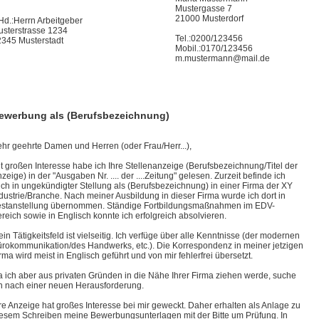
Mustergasse 7
21000 Musterdorf
Hd.:Herrn Arbeitgeber
sterstrasse 1234
Tel.:0200/123456
345 Musterstadt
Mobil.:0170/123456
m.mustermann@mail.de
ewerbung als (Berufsbezeichnung)
hr geehrte Damen und Herren (oder Frau/Herr...),
t großen Interesse habe ich Ihre Stellenanzeige (Berufsbezeichnung/Titel der
zeige) in der "Ausgaben Nr. .... der ....Zeitung" gelesen. Zurzeit befinde ich
ch in ungekündigter Stellung als (Berufsbezeichnung) in einer Firma der XY
dustrie/Branche. Nach meiner Ausbildung in dieser Firma wurde ich dort in
stanstellung übernommen. Ständige Fortbildungsmaßnahmen im EDV-
reich sowie in Englisch konnte ich erfolgreich absolvieren.
in Tätigkeitsfeld ist vielseitig. Ich verfüge über alle Kenntnisse (der modernen
rokommunikation/des Handwerks, etc.). Die Korrespondenz in meiner jetzigen
rma wird meist in Englisch geführt und von mir fehlerfrei übersetzt.
 ich aber aus privaten Gründen in die Nähe Ihrer Firma ziehen werde, suche
h nach einer neuen Herausforderung.
re Anzeige hat großes Interesse bei mir geweckt. Daher erhalten als Anlage zu
esem Schreiben meine Bewerbungsunterlagen mit der Bitte um Prüfung. In