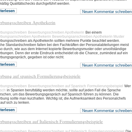
mäßig Qualitätschecks durchgeführt werden.
terlesen
Neuen Kommentar schreiben
rbungsschreiben Apothekerin
rbungsschreiben
Bewerbungsschreiben Apothekerin
Bei einem
bungsanschreiben Apothekerin
Bewerbungsanschreiben Apothekerin Muster
bungsschreiben als Apotheker/in sollten mehrere Punkte beachtet werden.
che Standardschreiben fallen bei den Fachkräften der Personalabteilungen meist
o durch, wie aus dem Internet kopierte Bewerbungsmuster oder unvollständige
bungen. Denn der erste Eindruck entscheidet ob die Chance, zumindest auf ein
bungsgespräch, gegeben ist oder nicht.
terlesen
Neuen Kommentar schreiben
rbung auf spanisch Formulierungsbeispiele
rbungsschreiben
Bewerbungsschreiben auf Spanisch
Formulierungsbeispiel
Wer
isch
in Spanien berufstätig werden möchte, sollte auf jeden Fall die Sprache
rschen, um das Bewerbungsgespräch auf Spanisch führen zu können. Die
bung sollte man kurzhalten. Wichtig ist, die Aufmerksamkeit des Personalchefs
 auf sich zu lenken.
terlesen
Neuen Kommentar schreiben
rbungsschreiben auf Italienisch Formulierungsbeispiele
rbungsschreiben
Bewerbungsschreiben auf Italienisch
Formulierungsbeispiel
Die