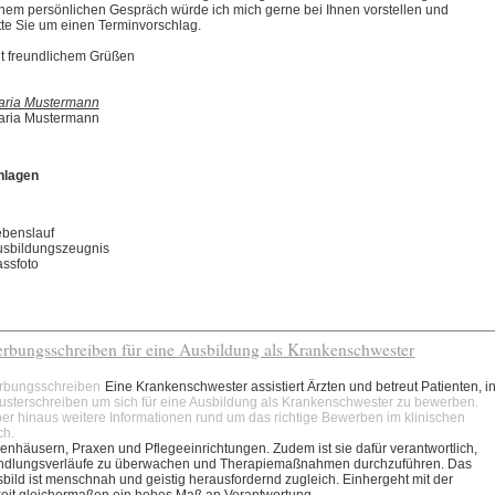
nem persönlichen Gespräch würde ich mich gerne bei Ihnen vorstellen und
tte Sie um einen Terminvorschlag.
t freundlichem Grüßen
aria Mustermann
aria Mustermann
nlagen
benslauf
usbildungszeugnis
ssfoto
rbungsschreiben für eine Ausbildung als Krankenschwester
rbungsschreiben
Eine Krankenschwester assistiert Ärzten und betreut Patienten, i
usterschreiben um sich für eine Ausbildung als Krankenschwester zu bewerben.
er hinaus weitere Informationen rund um das richtige Bewerben im klinischen
ch.
enhäusern, Praxen und Pflegeeinrichtungen. Zudem ist sie dafür verantwortlich,
dlungsverläufe zu überwachen und Therapiemaßnahmen durchzuführen. Das
sbild ist menschnah und geistig herausfordernd zugleich. Einhergeht mit der