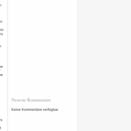
in
in
ein
zu
n
ne
r
ne
Neueste Kommentare
Keine Kommentare verfügbar.
es
t