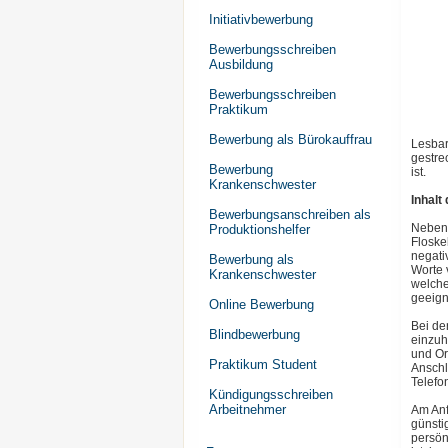
Initiativbewerbung
Bewerbungsschreiben
Ausbildung
Bewerbungsschreiben
Praktikum
Bewerbung als Bürokauffrau
Lesbar
gestre
Bewerbung
ist.
Krankenschwester
Inhal
Bewerbungsanschreiben als
Neben 
Produktionshelfer
Floske
negati
Bewerbung als
Worte 
Krankenschwester
welche
geeign
Online Bewerbung
Bei de
Blindbewerbung
einzuh
und Or
Praktikum Student
Anschl
Telefo
Kündigungsschreiben
Arbeitnehmer
Am Anf
günsti
persön