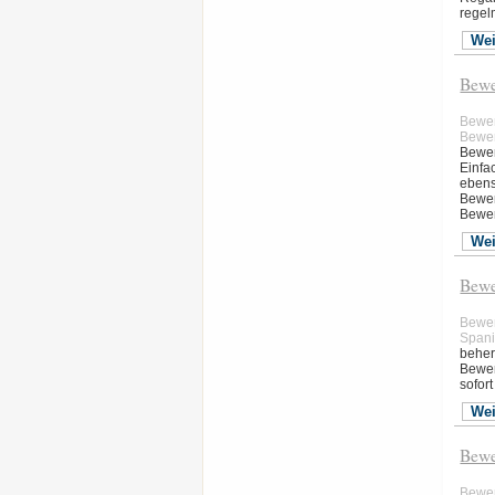
regel
Wei
Bewe
Bewe
Bewer
Bewer
Einfa
ebens
Bewer
Bewer
Wei
Bewe
Bewe
Span
beher
Bewer
sofort
Wei
Bewe
Bewe