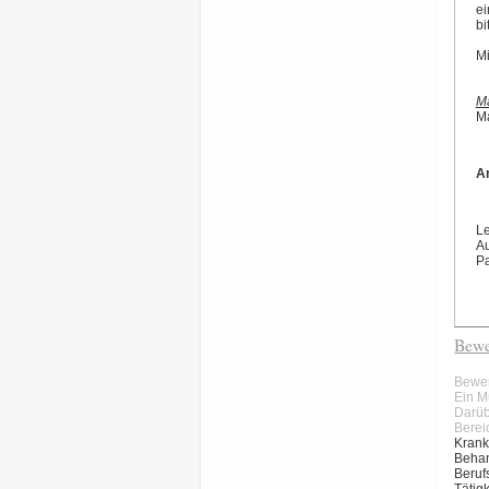
ei
bi
Mi
M
M
A
Le
A
Pa
Bewe
Bewe
Ein M
Darüb
Berei
Krank
Behan
Beruf