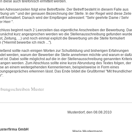
ann diese auch telefonisch ermittelt werden.
en Adressenzeilen folgt eine Betreffzeile. Der Betreff besteht in diesem Falle aus
bung um " und der genauen Bezeichnung der Stelle. In der Regel wird diese Zeile
hrift formatiert. Danach wird der Empfänger adressiert: "Sehr geehrte Dame / Sehr
r Herr ".
chluss beginnt nach 2 Leerzeilen das eigentliche Anschreiben der Bewerbung. Da
 zunächst kurz angesprochen werden wo die Stellenausschreibung gefunden wurd
net, Zeitung, ...) und noch einmal explizit die Bewerbung um die Stelle formuliert
 ("Hiermit bewerbe ich mich ...").
ießend sollte nach einigen Worten zur Schulbildung und bisherigen Erfahrungen
det werden, warum der Bewerber die Stelle annehmen möchte und warum er dafü
et ist. Dabei sollte möglichst auf die in der Stellenausschreibung genannten Kriter
angen werden. Zum Abschluss sollte eine kurze Abrundung des Textes folgen, der
sse an einem weitergehenden Kennenlernen, beispielsweise in Form eines
ungsgespräches erkennen lässt. Das Ende bildet die Grußformel "Mit freundliche
".
bungsschreiben Muster
Musterdorf, den 08.08.2010
usterfirma GmbH
Maria Mustermann