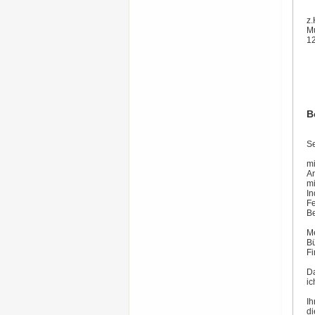
z.
Mu
12
B
Se
mi
An
mi
In
Fe
Be
Me
Bü
Fi
Da
ic
Ih
di