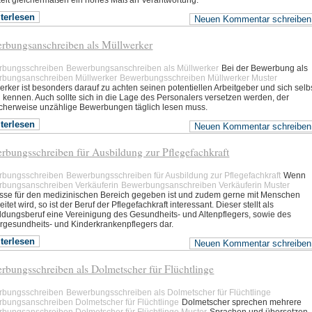
keit gleichermaßen ein hohes Maß an Verantwortung.
terlesen
Neuen Kommentar schreiben
rbungsanschreiben als Müllwerker
rbungsschreiben
Bewerbungsanschreiben als Müllwerker
Bei der Bewerbung als
bungsanschreiben Müllwerker
Bewerbungsschreiben Müllwerker Muster
erker ist besonders darauf zu achten seinen potentiellen Arbeitgeber und sich selb
u kennen. Auch sollte sich in die Lage des Personalers versetzen werden, der
cherweise unzählige Bewerbungen täglich lesen muss.
terlesen
Neuen Kommentar schreiben
rbungsschreiben für Ausbildung zur Pflegefachkraft
rbungsschreiben
Bewerbungsschreiben für Ausbildung zur Pflegefachkraft
Wenn
bungsanschreiben Verkäuferin
Bewerbungsanschreiben Verkäuferin Muster
esse für den medizinischen Bereich gegeben ist und zudem gerne mit Menschen
itet wird, so ist der Beruf der Pflegefachkraft interessant. Dieser stellt als
ldungsberuf eine Vereinigung des Gesundheits- und Altenpflegers, sowie des
rgesundheits- und Kinderkrankenpflegers dar.
terlesen
Neuen Kommentar schreiben
rbungsschreiben als Dolmetscher für Flüchtlinge
rbungsschreiben
Bewerbungsschreiben als Dolmetscher für Flüchtlinge
bungsanschreiben Dolmetscher für Flüchtlinge
Dolmetscher sprechen mehrere