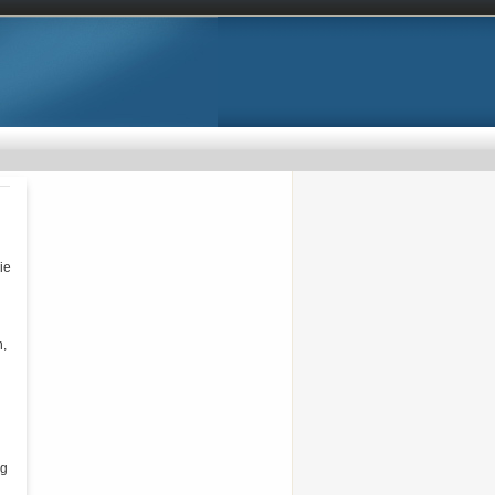
ie
n,
ng