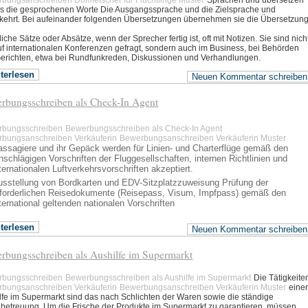
bungsanschreiben Dolmetscher für Flüchtlinge Muster
Sprachen und übersetzen
s die gesprochenen Worte Die Ausgangssprache und die Zielsprache und
ehrt. Bei aufeinander folgenden Übersetzungen übernehmen sie die Übersetzung
iche Sätze oder Absätze, wenn der Sprecher fertig ist, oft mit Notizen. Sie sind nich
uf internationalen Konferenzen gefragt, sondern auch im Business, bei Behörden
erichten, etwa bei Rundfunkreden, Diskussionen und Verhandlungen.
terlesen
Neuen Kommentar schreiben
rbungsschreiben als Check-In Agent
rbungsschreiben
Bewerbungsschreiben als Check-In Agent
bungsanschreiben Verkäuferin
Bewerbungsanschreiben Verkäuferin Muster
assagiere und ihr Gepäck werden für Linien- und Charterflüge gemäß den
nschlägigen Vorschriften der Fluggesellschaften, internen Richtlinien und
ternationalen Luftverkehrsvorschriften akzeptiert.
usstellung von Bordkarten und EDV-Sitzplatzzuweisung Prüfung der
rforderlichen Reisedokumente (Reisepass, Visum, Impfpass) gemäß den
ternational geltenden nationalen Vorschriften
terlesen
Neuen Kommentar schreiben
rbungsschreiben als Aushilfe im Supermarkt
rbungsschreiben
Bewerbungsschreiben als Aushilfe im Supermarkt
Die Tätigkeite
bungsanschreiben Verkäuferin
Bewerbungsanschreiben Verkäuferin Muster
eine
lfe im Supermarkt sind das nach Schlichten der Waren sowie die ständige
betreuung. Um die Frische der Produkte im Supermarkt zu garantieren, müssen