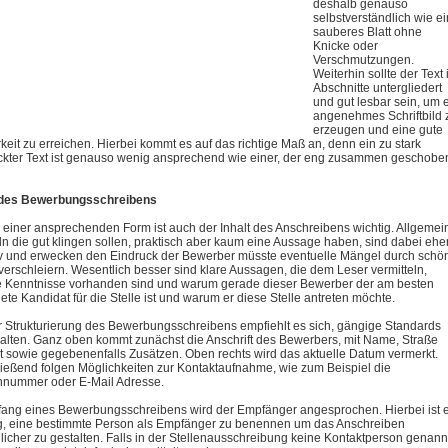
deshalb genauso
selbstverständlich wie e
sauberes Blatt ohne
Knicke oder
Verschmutzungen.
Weiterhin sollte der Text 
Abschnitte untergliedert
und gut lesbar sein, um 
angenehmes Schriftbild 
erzeugen und eine gute
keit zu erreichen. Hierbei kommt es auf das richtige Maß an, denn ein zu stark
ckter Text ist genauso wenig ansprechend wie einer, der eng zusammen geschobe
t des Bewerbungsschreibens
einer ansprechenden Form ist auch der Inhalt des Anschreibens wichtig. Allgemei
ln die gut klingen sollen, praktisch aber kaum eine Aussage haben, sind dabei ehe
v und erwecken den Eindruck der Bewerber müsste eventuelle Mängel durch schö
verschleiern. Wesentlich besser sind klare Aussagen, die dem Leser vermitteln,
 Kenntnisse vorhanden sind und warum gerade dieser Bewerber der am besten
ete Kandidat für die Stelle ist und warum er diese Stelle antreten möchte.
r Strukturierung des Bewerbungsschreibens empfiehlt es sich, gängige Standards
alten. Ganz oben kommt zunächst die Anschrift des Bewerbers, mit Name, Straße
t sowie gegebenenfalls Zusätzen. Oben rechts wird das aktuelle Datum vermerkt.
ießend folgen Möglichkeiten zur Kontaktaufnahme, wie zum Beispiel die
nnummer oder E-Mail Adresse.
ang eines Bewerbungsschreibens wird der Empfänger angesprochen. Hierbei ist 
g, eine bestimmte Person als Empfänger zu benennen um das Anschreiben
licher zu gestalten. Falls in der Stellenausschreibung keine Kontaktperson genann