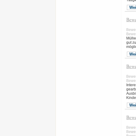
Tätig
Wei
Bewe
Bewe
Bewer
Müllw
gut z
mögli
Wei
Bewe
Bewe
Bewer
Inter
gearbe
Ausbi
Kinde
Wei
Bewe
Bewe
Bewer