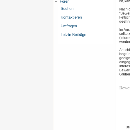
Foren
ist, k
Suchen
Nach d
"Bewer
Kontaktieren
Fettsc
geehrte
Umfragen
Im Ans
sollte
Letzte Beiträge
(Inter
werden
Anschl
begrün
geeign
eingeg
Intere
Bewerb
Grüßen
Bewer
M