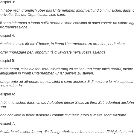
eispiel 3:
ch habe mich gründlich über das Unternehmen informiert und bin mir sicher, dass i
ertvoller Teil der Organisation sein kann.
i sono informato a fondo sull'azienda e sono convinto di poter essere un valore ag
ll'organizzazione.
eispiel 4:
ch möchte mich für die Chance, in Ihrem Unternehmen zu arbeiten, bedanken.
orrei ringraziare per l'opportunità di lavorare nella vostra azienda.
eispiel 5:
ch bin bereit, mich dieser Herausforderung zu stellen und freue mich darauf, meine
ähigkeiten in Ihrem Unternehmen unter Beweis zu stellen.
ono pronto ad affrontare questa sfida e sono ansioso di dimostrare le mie capacità
ostra azienda.
eispiel 6:
ch bin mir sicher, dass ich die Aufgaben dieser Stelle zu Ihrer Zufriedenheit ausfüh
ann.
ono convinto di poter svolgere i compiti di questo ruolo a vostra soddisfazione.
eispiel 7:
ch würde mich sehr freuen, die Gelegenheit zu bekommen, meine Fähigkeiten und