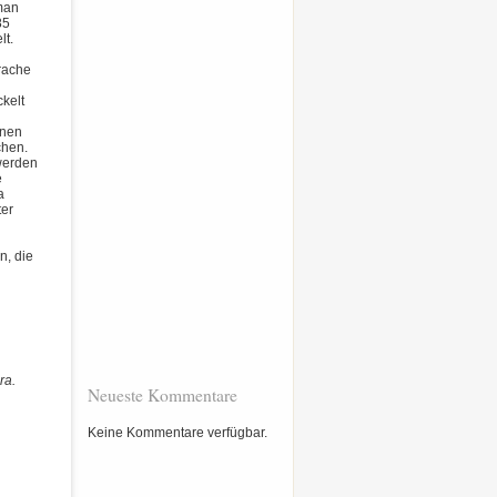
 man
85
lt.
prache
ckelt
enen
chen.
werden
e
a
ter
n, die
ra.
Neueste Kommentare
Keine Kommentare verfügbar.