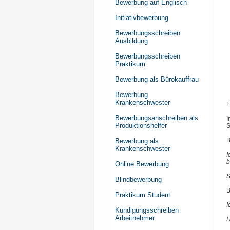
Bewerbung auf Englisch
Initiativbewerbung
Bewerbungsschreiben
Ausbildung
Bewerbungsschreiben
Praktikum
Bewerbung als Bürokauffrau
Bewerbung
Krankenschwester
F
Bewerbungsanschreiben als
I
Produktionshelfer
S
B
Bewerbung als
Krankenschwester
I
b
Online Bewerbung
S
Blindbewerbung
B
Praktikum Student
I
Kündigungsschreiben
Arbeitnehmer
H