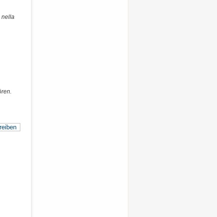
 nella
ören.
reiben