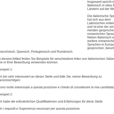
Insgesamt spricht
Italienisch in etwa 
Ländern auf der We
Die italienische S
hat sich aus dem
Lateinischen entwi
und ist eine der am
meisten gesproch
romanischen Spra
Neben Italienisch 
weitere romanisch
Sprachen in Europ
gesprochen, darun
ranzösisch, Spanisch, Portugiesisch und Rumänisch.
n diesem Artikel finden Sie Beispiele für verschiedene Arten von italienischen Sätze
ie in Ihrer Bewerbung verwenden können.
eispiel 1:
ch bin sehr interessiert an dieser Stelle und bitte Sie, meine Bewerbung zu
erücksichtigen.
ono molto interessato a questa posizione e chiedo di considerare la mia candidatu
eispiel 2:
ch habe die erforderlichen Qualifikationen und Erfahrungen für diese Stelle.
o i requisiti e l'esperienza necessari per questa posizione.