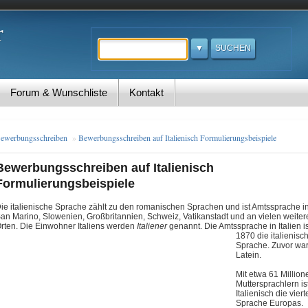
r
Suchen
Forum & Wunschliste
Kontakt
ewerbungsschreiben
»
Bewerbungsschreiben auf Italienisch Formulierungsbeispiele
Bewerbungsschreiben auf Italienisch
Formulierungsbeispiele
ie italienische Sprache zählt zu den romanischen Sprachen und ist Amtssprache in 
an Marino, Slowenien, Großbritannien, Schweiz, Vatikanstadt und an vielen weite
rten. Die Einwohner Italiens werden
Italiener
genannt
. Die Amtssprache in Italien is
1870 die italienisc
Sprache. Zuvor war
Latein.
Mit etwa 61 Million
Muttersprachlern is
Italienisch die viert
Sprache Europas.