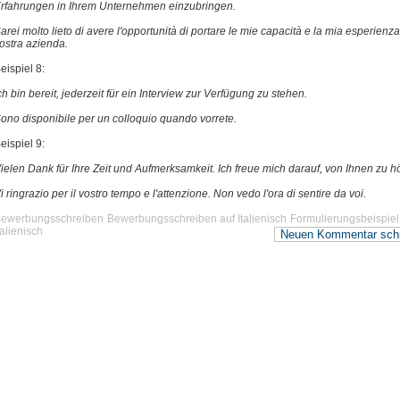
rfahrungen in Ihrem Unternehmen einzubringen.
arei molto lieto di avere l'opportunità di portare le mie capacità e la mia esperienza
ostra azienda.
eispiel 8:
ch bin bereit, jederzeit für ein Interview zur Verfügung zu stehen.
ono disponibile per un colloquio quando vorrete.
eispiel 9:
ielen Dank für Ihre Zeit und Aufmerksamkeit. Ich freue mich darauf, von Ihnen zu h
i ringrazio per il vostro tempo e l'attenzione. Non vedo l'ora di sentire da voi.
ewerbungsschreiben
Bewerbungsschreiben auf Italienisch
Formulierungsbeispiel
talienisch
Neuen Kommentar sch