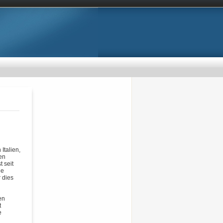
Italien,
ren
t seit
he
 dies
en
t
e