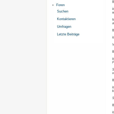
B
Foren
I
Suchen
w
Kontaktieren
M
a
Umfragen
B
Letzte Beiträge
I
V
B
I
F
S
v
B
I
k
S
B
I