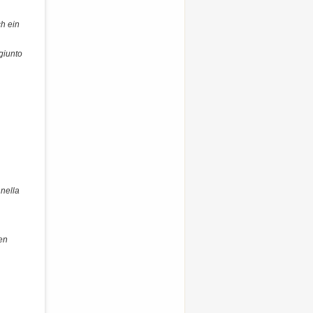
ch ein
giunto
 nella
ren