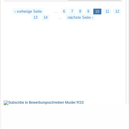
‹ vorherige Seite
…
6
7
8
9
11
12
10
13
14
…
nächste Seite ›