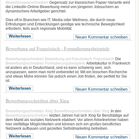
Bewerbungsanschreiben
Gegensatz zur klassischen Papier-Variante wird
die LinkedIn-Online-Bewerbung meist von jüngeren Jobsuchern an
dynamischere Arbeitgeber gerichtet.
Dies oft in Branchen wie IT, Media oder Wellness, die durch neue
Erfindungen und Entwicklungen geistige wie technische Beweglichkeit
erfordern, teils auch regionale Mobilität.
Weiterlesen
Neuen Kommentar schreiben
Bewerbung auf Französisch - Formulierungsbeispiele
Bewerbungsschreiben
Bewerbung auf Französisch
Französisch
Die
Bewerbungsschreiben
Formulierungsbeispiele
Arbeitskultur in Frankreich
ist anders als in Deutschland, und es kann schwierig sein, sich
anzupassen, wenn man nicht vorbereitet ist. Mit ein bisschen Recherche
und etwas Mühe können Sie jedoch einen Job finden, der perfekt für Sie
ist.
Weiterlesen
Neuen Kommentar schreiben
Bewerbungsschreiben über Xing
Bewerbungsschreiben
Xing
Bewerbungsschreiben über Xing
In den
Bewerbungsanschreiben
letzten Jahren hat sich Xing für Berufstätige auf
dem Markt als soziales Netzwerk etabliert. Vor allem Arbeitnehmer haben
hier vielfältige Möglichkeiten und können sich ein großes berufliches
Netzwerk aufbauen und gezieltes Selbstmarketing betreiben.
Weiterlesen
Neuen Kommentar schreiben