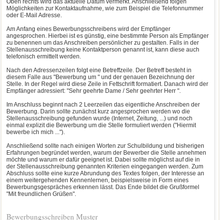
Oben rechts wird das aktuelle Datum vermerkt. Anschließend folgen
Möglichkeiten zur Kontaktaufnahme, wie zum Beispiel die Telefonnummer
oder E-Mail Adresse.
Am Anfang eines Bewerbungsschreibens wird der Empfänger
angesprochen. Hierbei ist es günstig, eine bestimmte Person als Empfänger
zu benennen um das Anschreiben persönlicher zu gestalten. Falls in der
Stellenausschreibung keine Kontaktperson genannt ist, kann diese auch
telefonisch ermittelt werden.
Nach den Adressenzeilen folgt eine Betreffzeile. Der Betreff besteht in
diesem Falle aus "Bewerbung um " und der genauen Bezeichnung der
Stelle. In der Regel wird diese Zeile in Fettschrift formatiert. Danach wird der
Empfänger adressiert: "Sehr geehrte Dame / Sehr geehrter Herr ".
Im Anschluss beginnt nach 2 Leerzeilen das eigentliche Anschreiben der
Bewerbung. Darin sollte zunächst kurz angesprochen werden wo die
Stellenausschreibung gefunden wurde (Internet, Zeitung, ...) und noch
einmal explizit die Bewerbung um die Stelle formuliert werden ("Hiermit
bewerbe ich mich ...").
Anschließend sollte nach einigen Worten zur Schulbildung und bisherigen
Erfahrungen begründet werden, warum der Bewerber die Stelle annehmen
möchte und warum er dafür geeignet ist. Dabei sollte möglichst auf die in
der Stellenausschreibung genannten Kriterien eingegangen werden. Zum
Abschluss sollte eine kurze Abrundung des Textes folgen, der Interesse an
einem weitergehenden Kennenlernen, beispielsweise in Form eines
Bewerbungsgespräches erkennen lässt. Das Ende bildet die Grußformel
"Mit freundlichen Grüßen".
Bewerbungsschreiben Muster