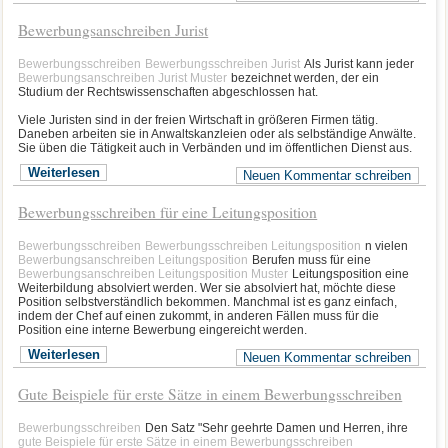
Bewerbungsanschreiben Jurist
Bewerbungsschreiben
Bewerbungsschreiben Jurist
Als Jurist kann jeder
Bewerbungsanschreiben Jurist Muster
bezeichnet werden, der ein
Studium der Rechtswissenschaften abgeschlossen hat.
Viele Juristen sind in der freien Wirtschaft in größeren Firmen tätig.
Daneben arbeiten sie in Anwaltskanzleien oder als selbständige Anwälte.
Sie üben die Tätigkeit auch in Verbänden und im öffentlichen Dienst aus.
Weiterlesen
Neuen Kommentar schreiben
Bewerbungsschreiben für eine Leitungsposition
Bewerbungsschreiben
Bewerbungsschreiben Leitungsposition
n vielen
Bewerbungsanschreiben Leitungsposition
Berufen muss für eine
Bewerbungsanschreiben Leitungsposition Muster
Leitungsposition eine
Weiterbildung absolviert werden. Wer sie absolviert hat, möchte diese
Position selbstverständlich bekommen. Manchmal ist es ganz einfach,
indem der Chef auf einen zukommt, in anderen Fällen muss für die
Position eine interne Bewerbung eingereicht werden.
Weiterlesen
Neuen Kommentar schreiben
Gute Beispiele für erste Sätze in einem Bewerbungsschreiben
Bewerbungsschreiben
Den Satz "Sehr geehrte Damen und Herren, ihre
gute Beispiele für erste Sätze in einem Bewerbungsschreiben