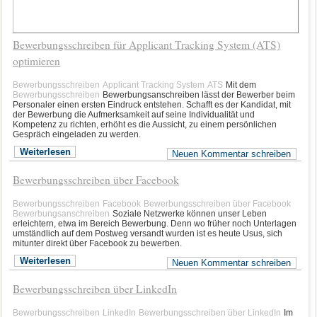
Bewerbungsschreiben für Applicant Tracking System (ATS)
optimieren
Bewerbungsschreiben
Applicant Tracking System
ATS
Mit dem
Bewerbungsschreiben
Bewerbungsanschreiben lässt der Bewerber beim
Personaler einen ersten Eindruck entstehen. Schafft es der Kandidat, mit
der Bewerbung die Aufmerksamkeit auf seine Individualität und
Kompetenz zu richten, erhöht es die Aussicht, zu einem persönlichen
Gespräch eingeladen zu werden.
Weiterlesen
Neuen Kommentar schreiben
Bewerbungsschreiben über Facebook
Bewerbungsschreiben
Facebook
Bewerbungsschreiben über Facebook
Bewerbungsanschreiben
Soziale Netzwerke können unser Leben
erleichtern, etwa im Bereich Bewerbung. Denn wo früher noch Unterlagen
umständlich auf dem Postweg versandt wurden ist es heute Usus, sich
mitunter direkt über Facebook zu bewerben.
Weiterlesen
Neuen Kommentar schreiben
Bewerbungsschreiben über LinkedIn
Bewerbungsschreiben
LinkedIn
Bewerbungsschreiben über LinkedIn
Im