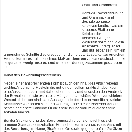
Optik und Grammatik
Korrekte Rechtschreibung
und Grammatik sind
deshalb genauso
selbstverständlich wie ein
sauberes Blatt ohne
Knicke oder
Verschmutzungen.
Weiterhin sollte der Text in
Abschnitte untergliedert
und gut lesbar sein, um ein
angenehmes Schriftbild zu erzeugen und eine gute Lesbarkeit zu erreichen.
Hierbei kommt es auf das richtige Maß an, denn ein zu stark gestreckter Text
ist genauso wenig ansprechend wie einer, der eng zusammen geschoben
ist.
Inhalt des Bewerbungsschreibens
Neben einer ansprechenden Form ist auch der Inhalt des Anschreibens
wichtig. Allgemeine Floskeln die gut klingen sollen, praktisch aber kaum
eine Aussage haben, sind dabei eher negativ und erwecken den Eindruck
der Bewerber müsste eventuelle Mängel durch schöne Worte verschleiern.
Wesentlich besser sind klare Aussagen, die dem Leser vermitteln, welche
Kenntnisse vorhanden sind und warum gerade dieser Bewerber der am
besten geeignete Kandidat für die Stelle ist und warum er diese Stelle
antreten möchte.
Bei der Strukturierung des Bewerbungsschreibens empfiehlt es sich,
gängige Standards einzuhalten. Ganz oben kommt zunächst die Anschrift
des Bewerbers, mit Name, Straße und Ort sowie gegebenenfalls Zusätzen.