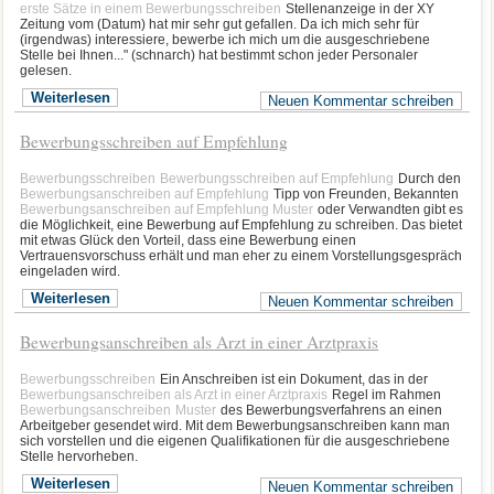
erste Sätze in einem Bewerbungsschreiben
Stellenanzeige in der XY
Zeitung vom (Datum) hat mir sehr gut gefallen. Da ich mich sehr für
(irgendwas) interessiere, bewerbe ich mich um die ausgeschriebene
Stelle bei Ihnen..." (schnarch) hat bestimmt schon jeder Personaler
gelesen.
Weiterlesen
Neuen Kommentar schreiben
Bewerbungsschreiben auf Empfehlung
Bewerbungsschreiben
Bewerbungsschreiben auf Empfehlung
Durch den
Bewerbungsanschreiben auf Empfehlung
Tipp von Freunden, Bekannten
Bewerbungsanschreiben auf Empfehlung Muster
oder Verwandten gibt es
die Möglichkeit, eine Bewerbung auf Empfehlung zu schreiben. Das bietet
mit etwas Glück den Vorteil, dass eine Bewerbung einen
Vertrauensvorschuss erhält und man eher zu einem Vorstellungsgespräch
eingeladen wird.
Weiterlesen
Neuen Kommentar schreiben
Bewerbungsanschreiben als Arzt in einer Arztpraxis
Bewerbungsschreiben
Ein Anschreiben ist ein Dokument, das in der
Bewerbungsanschreiben als Arzt in einer Arztpraxis
Regel im Rahmen
Bewerbungsanschreiben
Muster
des Bewerbungsverfahrens an einen
Arbeitgeber gesendet wird. Mit dem Bewerbungsanschreiben kann man
sich vorstellen und die eigenen Qualifikationen für die ausgeschriebene
Stelle hervorheben.
Weiterlesen
Neuen Kommentar schreiben