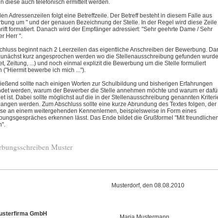
ann diese auch telefonisch ermittelt werden.
en Adressenzeilen folgt eine Betreffzeile. Der Betreff besteht in diesem Falle aus
bung um " und der genauen Bezeichnung der Stelle. In der Regel wird diese Zeile
hrift formatiert. Danach wird der Empfänger adressiert: "Sehr geehrte Dame / Sehr
r Herr ".
chluss beginnt nach 2 Leerzeilen das eigentliche Anschreiben der Bewerbung. Da
 zunächst kurz angesprochen werden wo die Stellenausschreibung gefunden wurd
net, Zeitung, ...) und noch einmal explizit die Bewerbung um die Stelle formuliert
 ("Hiermit bewerbe ich mich ...").
ießend sollte nach einigen Worten zur Schulbildung und bisherigen Erfahrungen
det werden, warum der Bewerber die Stelle annehmen möchte und warum er dafü
et ist. Dabei sollte möglichst auf die in der Stellenausschreibung genannten Kriter
angen werden. Zum Abschluss sollte eine kurze Abrundung des Textes folgen, der
sse an einem weitergehenden Kennenlernen, beispielsweise in Form eines
ungsgespräches erkennen lässt. Das Ende bildet die Grußformel "Mit freundliche
".
bungsschreiben Muster
Musterdorf, den 08.08.2010
usterfirma GmbH
Maria Mustermann