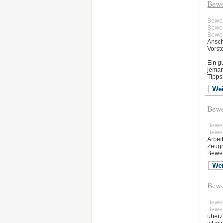
Bewe
Bewe
Bewer
Bewer
Ansch
Vorst
Ein g
jeman
Tipps
Wei
Bewe
Bewe
Bewer
Arbei
Zeugn
Bewer
Wei
Bewe
Bewe
Bewer
überz