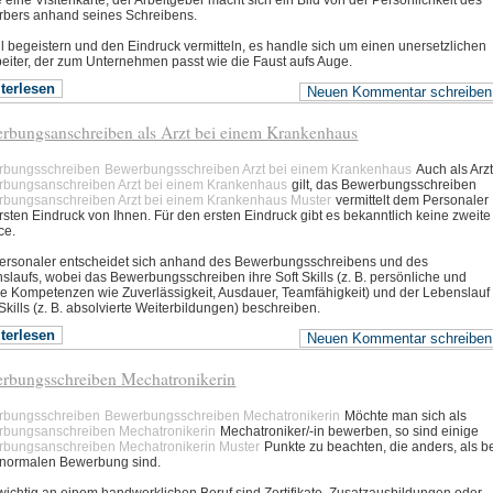
ie eine Visitenkarte, der Arbeitgeber macht sich ein Bild von der Persönlichkeit des
bers anhand seines Schreibens.
ll begeistern und den Eindruck vermitteln, es handle sich um einen unersetzlichen
beiter, der zum Unternehmen passt wie die Faust aufs Auge.
terlesen
Neuen Kommentar schreiben
rbungsanschreiben als Arzt bei einem Krankenhaus
rbungsschreiben
Bewerbungsschreiben Arzt bei einem Krankenhaus
Auch als Arz
bungsanschreiben Arzt bei einem Krankenhaus
gilt, das Bewerbungsschreiben
bungsanschreiben Arzt bei einem Krankenhaus Muster
vermittelt dem Personaler
rsten Eindruck von Ihnen. Für den ersten Eindruck gibt es bekanntlich keine zweite
ce.
ersonaler entscheidet sich anhand des Bewerbungsschreibens und des
slaufs, wobei das Bewerbungsschreiben ihre Soft Skills (z. B. persönliche und
le Kompetenzen wie Zuverlässigkeit, Ausdauer, Teamfähigkeit) und der Lebenslauf
Skills (z. B. absolvierte Weiterbildungen) beschreiben.
terlesen
Neuen Kommentar schreiben
rbungsschreiben Mechatronikerin
rbungsschreiben
Bewerbungsschreiben Mechatronikerin
Möchte man sich als
bungsanschreiben Mechatronikerin
Mechatroniker/-in bewerben, so sind einige
bungsanschreiben Mechatronikerin Muster
Punkte zu beachten, die anders, als b
 normalen Bewerbung sind.