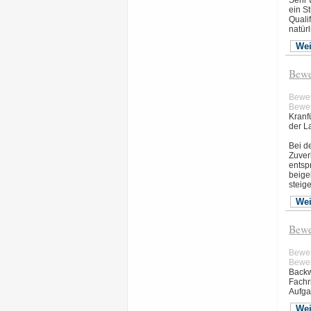
Sehr 
ein S
Quali
natür
Wei
Bewe
Bewe
Bewer
Kranf
der L
Bei d
Zuver
entsp
beige
steig
Wei
Bewe
Bewe
Bewer
Backw
Fachr
Aufga
Wei