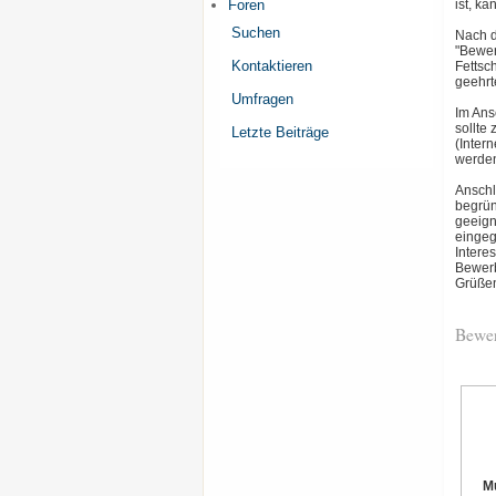
Foren
ist, k
Suchen
Nach d
"Bewer
Kontaktieren
Fettsc
geehrte
Umfragen
Im Ans
sollte
Letzte Beiträge
(Inter
werden
Anschl
begrün
geeign
eingeg
Intere
Bewerb
Grüßen
Bewer
M