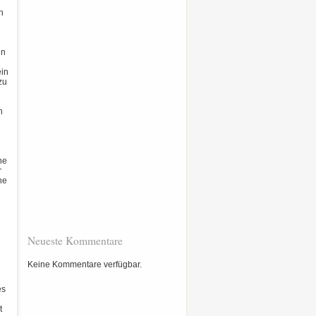
in
in
ein
zu
n
ne
r
ne
Neueste Kommentare
Keine Kommentare verfügbar.
es
t