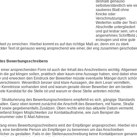
deshalb genauso
selbstverständlich wie e
sauberes Blatt ohne
Knicke oder
Verschmutzungen.
Weiterhin sollte der Text 
Abschnitte untergliedert
und gut lesbar sein, um 
angenehmes Schriftbild 
erzeugen und eine gute
keit zu erreichen. Hierbei kommt es auf das richtige Maß an, denn ein zu stark
ckter Text ist genauso wenig ansprechend wie einer, der eng zusammen geschobe
t des Bewerbungsschreibens
einer ansprechenden Form ist auch der Inhalt des Anschreibens wichtig. Allgemei
ln die gut klingen sollen, praktisch aber kaum eine Aussage haben, sind dabei ehe
v und erwecken den Eindruck der Bewerber müsste eventuelle Mängel durch schö
verschleiern. Wesentlich besser sind klare Aussagen, die dem Leser vermitteln,
 Kenntnisse vorhanden sind und warum gerade dieser Bewerber der am besten
ete Kandidat für die Stelle ist und warum er diese Stelle antreten möchte.
r Strukturierung des Bewerbungsschreibens empfiehlt es sich, gängige Standards
alten. Ganz oben kommt zunächst die Anschrift des Bewerbers, mit Name, Straße
t sowie gegebenenfalls Zusätzen. Oben rechts wird das aktuelle Datum vermerkt.
ießend folgen Möglichkeiten zur Kontaktaufnahme, wie zum Beispiel die
nnummer oder E-Mail Adresse.
ang eines Bewerbungsschreibens wird der Empfänger angesprochen. Hierbei ist 
g, eine bestimmte Person als Empfänger zu benennen um das Anschreiben
licher zu gestalten. Falls in der Stellenausschreibung keine Kontaktperson genann