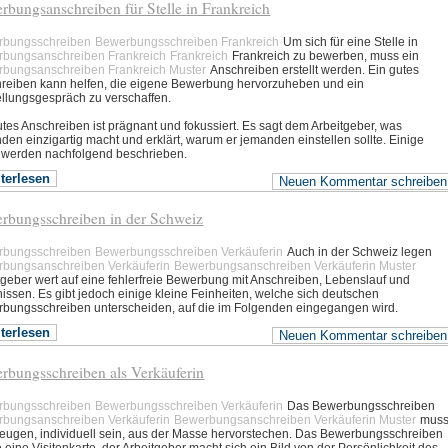
rbungsanschreiben für Stelle in Frankreich
rbungsschreiben
Bewerbungsschreiben Frankreich
Um sich für eine Stelle in
bungsanschreiben Frankreich
Frankreich
Frankreich zu bewerben, muss ein
bungsanschreiben Frankreich Muster
Anschreiben erstellt werden. Ein gutes
reiben kann helfen, die eigene Bewerbung hervorzuheben und ein
ellungsgespräch zu verschaffen.
utes Anschreiben ist prägnant und fokussiert. Es sagt dem Arbeitgeber, was
den einzigartig macht und erklärt, warum er jemanden einstellen sollte. Einige
 werden nachfolgend beschrieben.
terlesen
Neuen Kommentar schreiben
rbungsschreiben in der Schweiz
rbungsschreiben
Bewerbungsschreiben Verkäuferin
Auch in der Schweiz legen
bungsanschreiben Verkäuferin
Bewerbungsanschreiben Verkäuferin Muster
tgeber wert auf eine fehlerfreie Bewerbung mit Anschreiben, Lebenslauf und
issen. Es gibt jedoch einige kleine Feinheiten, welche sich deutschen
bungsschreiben unterscheiden, auf die im Folgenden eingegangen wird.
terlesen
Neuen Kommentar schreiben
rbungsschreiben als Verkäuferin
rbungsschreiben
Bewerbungsschreiben Verkäuferin
Das Bewerbungsschreiben
bungsanschreiben Verkäuferin
Bewerbungsanschreiben Verkäuferin Muster
mus
eugen, individuell sein, aus der Masse hervorstechen. Das Bewerbungsschreiben