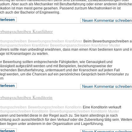
wichtig an einem handwerklichen Beruf sind Zertifikate, Zusatzausbildungen oder
tudium. Aber auch als Mechaniker mit Berufserfahrung oder einer anderen ähnlich
fikation ist man meist gerne gesehen. Passend zur/zum Mechatroniker/-in ist
lich auch der Bachelor of Engineering.
terlesen
Neuen Kommentar schreiben
rbungsschreiben Kranführer
rbungsschreiben
Bewerbungsschreiben Kranführer
Beim Bewerbungsschreiben a
bungsanschreiben Kranführer
Bewerbungsanschreiben Kranführer Muster
ührers sollte man unbedingt erwähnen, dass man einen Kran bedienen kann und i
age ist Krananlagen zu warten.
er Bewerbung sollten entsprechende Fähigkeiten, wie Genauigkeit und
lässigkeit aufgezählt werden und mit Beispielen, beziehungsweise der
rechenden Berufserfahrung, untermauert und der Kranschein auf jeden Fall
legt werden, um die Chancen auf ein persönliches Gespräch beim Personaler zu
ern
terlesen
Neuen Kommentar schreiben
rbungsschreiben Konditorin
rbungsschreiben
Bewerbungsschreiben Konditorin
Eine Konditorin verkauft
bungsanschreiben Konditorin
Bewerbungsanschreiben Konditorin Muster
aren und bereitet diese in der Regel auch zu. Sie kann allerdings je nach
ichtung auch ausschließlich für den Verkauf oder die Zubereitung tätig sein. Weiter
ben liegen unter anderem in der Organisation und Lagerführung.
terlesen
Neuen Kommentar schreiben