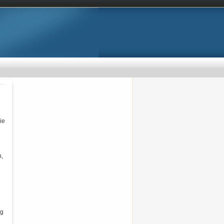
ie
n,
ng