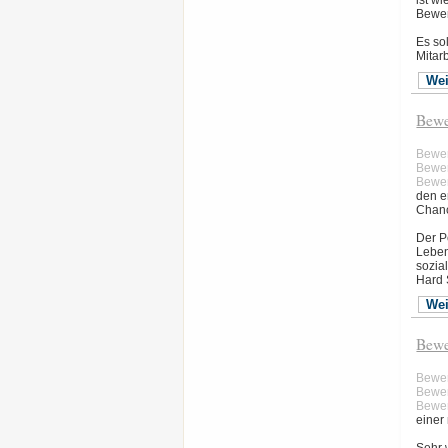
ist w
Bewer
Es so
Mitar
Wei
Bewe
Bewe
Bewer
Bewer
den e
Chan
Der P
Leben
sozia
Hard 
Wei
Bewe
Bewe
Bewer
Bewer
einer