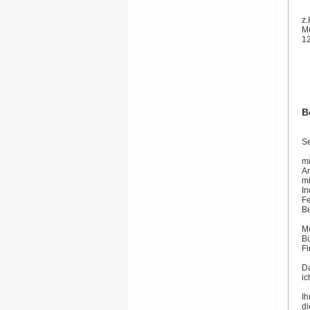
z.
Mu
12
B
Se
mi
An
mi
In
Fe
Be
Me
Bü
Fi
Da
ic
Ih
di