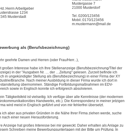
Mustergasse 7
21000 Musterdorf
Hd.:Herrn Arbeitgeber
sterstrasse 1234
Tel.:0200/123456
345 Musterstadt
Mobil.:0170/123456
m.mustermann@mail.de
ewerbung als (Berufsbezeichnung)
hr geehrte Damen und Herren (oder Frau/Herr...),
t großen Interesse habe ich Ihre Stellenanzeige (Berufsbezeichnung/Titel der
zeige) in der "Ausgaben Nr. .... der ....Zeitung" gelesen. Zurzeit befinde ich
ch in ungekündigter Stellung als (Berufsbezeichnung) in einer Firma der XY
dustrie/Branche. Nach meiner Ausbildung in dieser Firma wurde ich dort in
stanstellung übernommen. Ständige Fortbildungsmaßnahmen im EDV-
reich sowie in Englisch konnte ich erfolgreich absolvieren.
in Tätigkeitsfeld ist vielseitig. Ich verfüge über alle Kenntnisse (der modernen
rokommunikation/des Handwerks, etc.). Die Korrespondenz in meiner jetzigen
rma wird meist in Englisch geführt und von mir fehlerfrei übersetzt.
 ich aber aus privaten Gründen in die Nähe Ihrer Firma ziehen werde, suche
h nach einer neuen Herausforderung.
re Anzeige hat großes Interesse bei mir geweckt. Daher erhalten als Anlage zu
esem Schreiben meine Bewerbungsunterlagen mit der Bitte um Prüfung. In