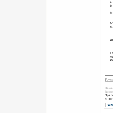
ei
bi
Mi
M
M
A
Le
A
Pa
Bewe
Bewe
Bewe
Spani
helfe
Wei