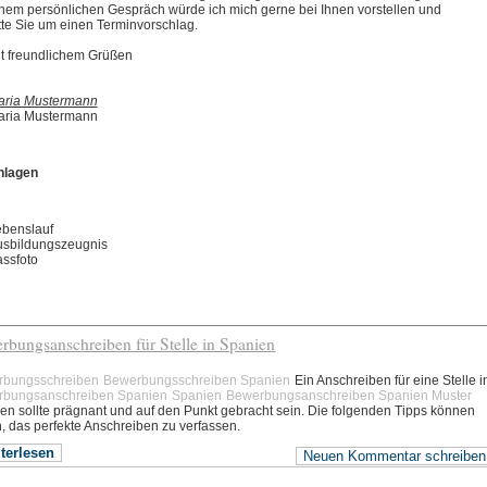
nem persönlichen Gespräch würde ich mich gerne bei Ihnen vorstellen und
tte Sie um einen Terminvorschlag.
t freundlichem Grüßen
aria Mustermann
aria Mustermann
nlagen
benslauf
usbildungszeugnis
ssfoto
rbungsanschreiben für Stelle in Spanien
rbungsschreiben
Bewerbungsschreiben Spanien
Ein Anschreiben für eine Stelle i
rbungsanschreiben Spanien
Spanien
Bewerbungsanschreiben Spanien Muster
en sollte prägnant und auf den Punkt gebracht sein. Die folgenden Tipps können
n, das perfekte Anschreiben zu verfassen.
terlesen
Neuen Kommentar schreiben