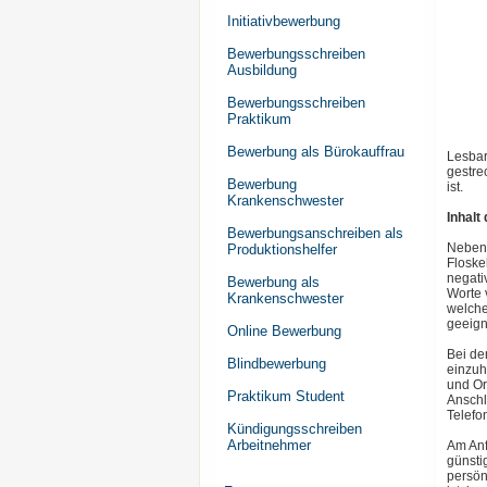
Initiativbewerbung
Bewerbungsschreiben
Ausbildung
Bewerbungsschreiben
Praktikum
Bewerbung als Bürokauffrau
Lesbar
gestre
Bewerbung
ist.
Krankenschwester
Inhal
Bewerbungsanschreiben als
Neben 
Produktionshelfer
Floske
negati
Bewerbung als
Worte 
Krankenschwester
welche
geeign
Online Bewerbung
Bei de
Blindbewerbung
einzuh
und Or
Praktikum Student
Anschl
Telefo
Kündigungsschreiben
Arbeitnehmer
Am Anf
günsti
persön