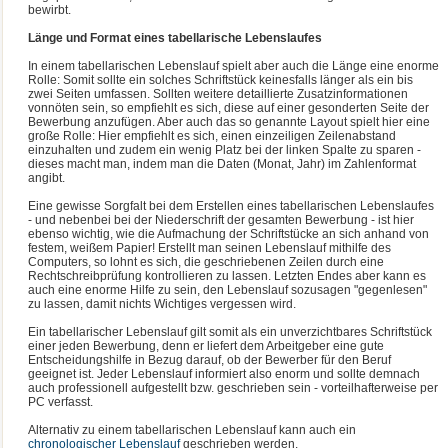
bewirbt.
Länge und Format eines tabellarische Lebenslaufes
In einem tabellarischen Lebenslauf spielt aber auch die Länge eine enorme
Rolle: Somit sollte ein solches Schriftstück keinesfalls länger als ein bis
zwei Seiten umfassen. Sollten weitere detaillierte Zusatzinformationen
vonnöten sein, so empfiehlt es sich, diese auf einer gesonderten Seite der
Bewerbung anzufügen. Aber auch das so genannte Layout spielt hier eine
große Rolle: Hier empfiehlt es sich, einen einzeiligen Zeilenabstand
einzuhalten und zudem ein wenig Platz bei der linken Spalte zu sparen -
dieses macht man, indem man die Daten (Monat, Jahr) im Zahlenformat
angibt.
Eine gewisse Sorgfalt bei dem Erstellen eines tabellarischen Lebenslaufes
- und nebenbei bei der Niederschrift der gesamten Bewerbung - ist hier
ebenso wichtig, wie die Aufmachung der Schriftstücke an sich anhand von
festem, weißem Papier! Erstellt man seinen Lebenslauf mithilfe des
Computers, so lohnt es sich, die geschriebenen Zeilen durch eine
Rechtschreibprüfung kontrollieren zu lassen. Letzten Endes aber kann es
auch eine enorme Hilfe zu sein, den Lebenslauf sozusagen "gegenlesen"
zu lassen, damit nichts Wichtiges vergessen wird.
Ein tabellarischer Lebenslauf gilt somit als ein unverzichtbares Schriftstück
einer jeden Bewerbung, denn er liefert dem Arbeitgeber eine gute
Entscheidungshilfe in Bezug darauf, ob der Bewerber für den Beruf
geeignet ist. Jeder Lebenslauf informiert also enorm und sollte demnach
auch professionell aufgestellt bzw. geschrieben sein - vorteilhafterweise per
PC verfasst.
Alternativ zu einem tabellarischen Lebenslauf kann auch ein
chronologischer Lebenslauf
geschrieben werden.