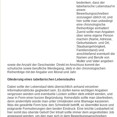
bedenken, dass der
tabellarische Lebenslauf in
einem
Bewerbungsschreiben
sozusagen üblich ist, und
hier sollte man unbedingt
eine chronologische
Reihenfolge einhalten!
Zuerst sollte man Angaben
über seine eigene Person
machen (Name, Adresse,
Geburtsdatum- und Ort,
Staatsangehörigkeit,
Familienstand) und
anschließend eventuell die
Namen und Berufe von
Mutter und Vater angeben
sowie die Anzahl der Geschwister. Direkt im Anschluss kommt der
schulische sowie berufliche Werdegang, stets in der chronologischen
Reihenfolge mit der Angabe von Monat und Jahr.
Gliederung eines tabellarischen Lebenslaufes
Dabei sollte der Lebenslauf stets übersichtlich anhand einzelner
Informationsblöcke gegliedert sein. Es dürfen keine wichtigen Angaben
vergessen werden und eventuelle Lücken sollten stets erklärt werden, und
zwar in Form einer kurzen Begründung. Keinesfalls sollte man übertreiben,
denn andernfalls würde man unter Umständen eine Blamage kassieren.
Was die gewählte Form bzw. den Schreibstil betrifft, so übermittel kurze und
prägnante Formulierungen den besten Eindruck. Eine leichte Lesbarkeit ist
hier somit das oberste Gebot! Der Inhalt sollte immer dem angestrebten Job
angepasst werden, um den man sich in dem Bewerbungsanschreiben