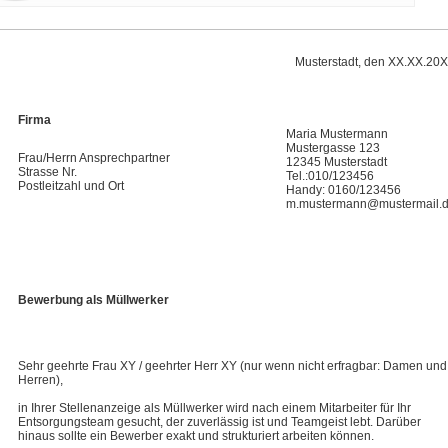
Musterstadt, den XX.XX.20
Firma
Maria Mustermann
Mustergasse 123
Frau/Herrn Ansprechpartner
12345 Musterstadt
Strasse Nr.
Tel.:010/123456
Postleitzahl und Ort
Handy: 0160/123456
m.mustermann@mustermail.
Bewerbung als Müllwerker
Sehr geehrte Frau XY / geehrter Herr XY (nur wenn nicht erfragbar: Damen und
Herren),
in Ihrer Stellenanzeige als Müllwerker wird nach einem Mitarbeiter für Ihr
Entsorgungsteam gesucht, der zuverlässig ist und Teamgeist lebt. Darüber
hinaus sollte ein Bewerber exakt und strukturiert arbeiten können.