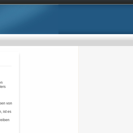
en
lers
ben von
 ist es
eiben
u