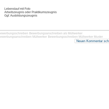
Lebenslauf mit Foto
Arbeitszeugnis oder Praktikumszeugnis
Ggf. Ausbildungszeugnis
ewerbungsschreiben
Bewerbungsanschreiben als Müllwerker
ewerbungsanschreiben Müllwerker
Bewerbungsschreiben Müllwerker Muster
Neuen Kommentar sch