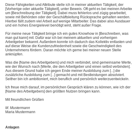
Diese Fähigkeiten und Attribute stelle ich in meiner aktuellen Tätigkeit, der
[Vorherige oder aktuelle Tätigkeit], unter Beweis. Oft geht es bei meinen Arbeite
um [Beschreibung der Tätigkeit]. Dabei muss fehlerlos und zügig gearbeitet,
sowie mit Behörden oder der Geschäftsleitung Rücksprache gehalten werden.
Hierbei fällt zudem viel Arbeit auf wenige Mitarbeiter. Das dabei also Ausdauer
und ein hohes Energielevel benötigt wird, steht außer Frage.
Für meine neue Tätigkeit bringe ich ein gutes Knowhow in [Beschreiben, was
man gut kann] mit. Dafür war ich bei meinem aktuellen und vorherigen
Arbeitgeber bekannt. Außerdem konnte ich dadurch das Kollektiv entlasten und
auf diese Weise die Kundenzufriedenheit sowie die Geschwindigkeit des
Unternehmens fördern. Daran möchte ich gerne bei meiner neuen Stelle
anknüpfen.
Was die [Name des Arbeitgebers] und mich verbindet, sind gemeinsame Werte,
wie der Wunsch nach [Werte, die den Arbeitgeber und einen selbst verbinden].
Aus diesem Grund habe ich gegen Ende meiner Ausbildung zum [...] die
zusätzliche Ausbildung zum [...] gemacht und mit Bestleistungen absolviert.
Seither bin ich ambitioniert, mich beruflich und persönlich weiterzuentwickeln.
Ich freue mich darauf, im persönlichen Gespräch klären zu können, wie ich der
[Name des Arbeitgebers] den größten Nutzen bringen kann.
Mit freundlichen Grüßen
M. Mustermann
Maria Mustermann
Anlagen