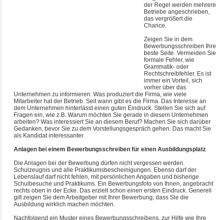
der Regel werden mehrere
Betriebe angeschrieben,
das vergrößert die
Chance.
Zeigen Sie in dem
Bewerbungsschreiben Ihre
beste Seite. Vermeiden Sie
formale Fehler, wie
Grammatik- oder
Rechtschreibfehler. Es ist
immer ein Vorteil, sich
vorher über das
Unternehmen zu informieren. Was produziert die Firma, wie viele
Mitarbeiter hat der Betrieb. Seit wann gibt es die Firma. Das Interesse an
dem Unternehmen hinterlässt einen guten Eindruck. Stellen Sie sich auf
Fragen ein, wie z.B. Warum möchten Sie gerade in diesem Unternehmen
arbeiten? Was interessiert Sie an diesem Beruf? Machen Sie sich darüber
Gedanken, bevor Sie zu dem Vorstellungsgespräch gehen. Das macht Sie
als Kandidat interessanter.
Anlagen bei einem Bewerbungsschreiben für einen Ausbildungsplatz
Die Anlagen bei der Bewerbung dürfen nicht vergessen werden.
Schulzeugnis und alle Praktikumsbescheinigungen. Ebenso darf der
Lebenslauf darf nicht fehlen, mit persönlichen Angaben und bisherige
Schulbesuche und Praktikums. Ein Bewerbungsfoto von Ihnen, angebracht
rechts oben in der Ecke. Das erzielt schon einen ersten Eindruck. Generell
gilt zeigen Sie dem Arbeitgeber mit Ihrer Bewerbung, dass Sie die
Ausbildung wirklich machen möchten.
Nachfolgend ein Muster eines Bewerbungsschreibens, zur Hilfe wie Ihre