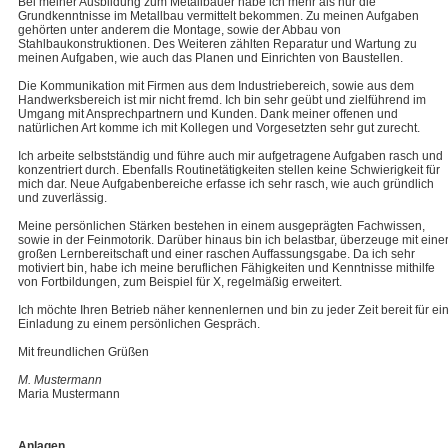
Bei meiner Ausbildung zum Metallbauer habe ich mehr als nur die
Grundkenntnisse im Metallbau vermittelt bekommen. Zu meinen Aufgaben
gehörten unter anderem die Montage, sowie der Abbau von
Stahlbaukonstruktionen. Des Weiteren zählten Reparatur und Wartung zu
meinen Aufgaben, wie auch das Planen und Einrichten von Baustellen.
Die Kommunikation mit Firmen aus dem Industriebereich, sowie aus dem
Handwerksbereich ist mir nicht fremd. Ich bin sehr geübt und zielführend im
Umgang mit Ansprechpartnern und Kunden. Dank meiner offenen und
natürlichen Art komme ich mit Kollegen und Vorgesetzten sehr gut zurecht.
Ich arbeite selbstständig und führe auch mir aufgetragene Aufgaben rasch und
konzentriert durch. Ebenfalls Routinetätigkeiten stellen keine Schwierigkeit für
mich dar. Neue Aufgabenbereiche erfasse ich sehr rasch, wie auch gründlich
und zuverlässig.
Meine persönlichen Stärken bestehen in einem ausgeprägten Fachwissen,
sowie in der Feinmotorik. Darüber hinaus bin ich belastbar, überzeuge mit eine
großen Lernbereitschaft und einer raschen Auffassungsgabe. Da ich sehr
motiviert bin, habe ich meine beruflichen Fähigkeiten und Kenntnisse mithilfe
von Fortbildungen, zum Beispiel für X, regelmäßig erweitert.
Ich möchte Ihren Betrieb näher kennenlernen und bin zu jeder Zeit bereit für ei
Einladung zu einem persönlichen Gespräch.
Mit freundlichen Grüßen
M. Mustermann
Maria Mustermann
Anlagen