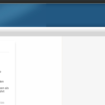
n
se
lten
ben als
ührt
eim