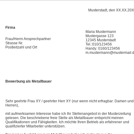
Musterstadt, den XX.XX.20
Firma
Maria Mustermann
Mustergasse 123
Frau/Herrn Ansprechpartner
12345 Musterstadt
Strasse Nr.
Tel.:010/123456
Postleitzahl und Ort
Handy: 0160/123456
m.mustermann@mustermail.
Bewerbung als Metallbauer
Sehr geehrte Frau XY / geehrter Herr XY (nur wenn nicht erfragbar: Damen und
Herren),
mit aufmerksamen Interesse habe ich Ihr Stellenangebot in der Musterzeitung
gelesen. Die beschriebene freie Stelle als Metallbauer entspricht meinen
Qualifikationen und Fähigkeiten. Ich möchte Ihren Betrieb als erfahrener und
qualifizierter Mitarbeiter unterstützen.