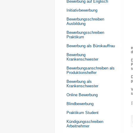
Bewerbung auf Englisch
Initiativbewerbung
Bewerbungsschreiben
Ausbildung
Bewerbungsschreiben
Praktikum
Bewerbung als Bürokauffrau
e
d
Bewerbung
Krankenschwester
D
P
Bewerbungsanschreiben als
s
Produktionshelfer
D
p
Bewerbung als
Krankenschwester
V
s
Online Bewerbung
Blindbewerbung
Praktikum Student
Kündigungsschreiben
Arbeitnehmer