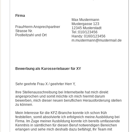
Firma
Max Mustermann
Mustergasse 123
Frau/Herrn Ansprechpartner
12345 Musterstadt
Strasse Nr.
Tel.:010/123456
Postleitzahl und Ort
Handy: 0160/123456
m.mustermann@mustermail.de
Bewerbung als Karosseriebauer für XY
Sehr geehrte Frau X / geehrter Herr Y,
Ihre Stellenausschreibung bei Internetseite hat mich direkt
angesprochen und somit möchte ich mich hiermit darum
bewerben, mich dieser neuen beruflichen Herausforderung stellen
zu können.
Mein Interesse für die KFZ-Branche konnte ich schon früh
feststellen, somit absolvierte ich erfolgreich meine Ausbildung bei
Firma. Im Zuge meiner Ausbildung konnte ich bereits umfassende
Kenntnis in sämtlichen für diesen Beruf notwendigen Bereichen
erlangen und sehe mich deshalb dazu befähigt, Ihr Team mit