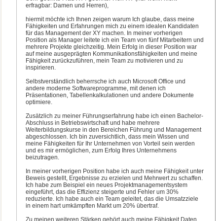
erfragbar: Damen und Herren),
hiermit möchte ich Ihnen zeigen warum Ich glaube, dass meine
Fähigkeiten und Erfahrungen mich zu einem idealen Kandidaten
für das Management der XY machen. In meiner vorherigen
Position als Manager leitete ich ein Team von fünf Mitarbeitern und
mehrere Projekte gleichzeitig. Mein Erfolg in dieser Position war
auf meine ausgeprägten Kommunikationsfähigkeiten und meine
Fähigkeit zurückzuführen, mein Team zu motivieren und zu
inspirieren.
Selbstverständlich beherrsche ich auch Microsoft Office und
andere moderne Softwareprogramme, mit denen ich
Präsentationen, Tabellenkalkulationen und andere Dokumente
optimiere.
Zusätzlich zu meiner Führungserfahrung habe ich einen Bachelor-
Abschluss in Betriebswirtschaft und habe mehrere
Weiterbildungskurse in den Bereichen Führung und Management
abgeschlossen. Ich bin zuversichtlich, dass mein Wissen und
meine Fähigkeiten für Ihr Unternehmen von Vorteil sein werden
und es mir ermöglichen, zum Erfolg Ihres Unternehmens
beizutragen.
In meiner vorherigen Position habe ich auch meine Fähigkeit unter
Beweis gestellt, Ergebnisse zu erzielen und Mehrwert zu schaffen.
Ich habe zum Beispiel ein neues Projektmanagementsystem
eingeführt, das die Effizienz steigerte und Fehler um 30%
reduzierte. Ich habe auch ein Team geleitet, das die Umsatzziele
in einem hart umkämpften Markt um 20% übertraf.
Zu meinen weiteren Stärken gehört auch meine Fähigkeit Daten