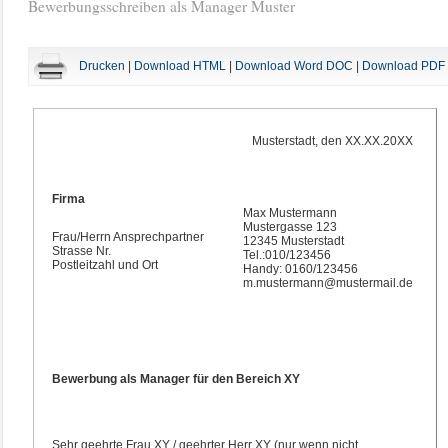
Bewerbungsschreiben als Manager Muster
Drucken
|
Download HTML
|
Download Word DOC
|
Download PDF
Musterstadt, den XX.XX.20XX
Firma
Max Mustermann
Mustergasse 123
Frau/Herrn Ansprechpartner
12345 Musterstadt
Strasse Nr.
Tel.:010/123456
Postleitzahl und Ort
Handy: 0160/123456
m.mustermann@mustermail.de
Bewerbung als Manager für den Bereich XY
Sehr geehrte Frau XY / geehrter Herr XY (nur wenn nicht