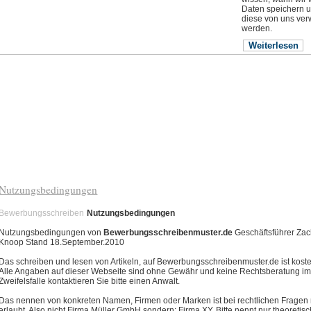
Daten speichern 
diese von uns ve
werden.
Weiterlesen
Nutzungsbedingungen
Bewerbungsschreiben
Nutzungsbedingungen
Nutzungsbedingungen von
Bewerbungsschreibenmuster.de
Geschäftsführer Zac
Knoop Stand 18.September.2010
Das schreiben und lesen von Artikeln, auf Bewerbungsschreibenmuster.de ist koste
Alle Angaben auf dieser Webseite sind ohne Gewähr und keine Rechtsberatung i
Zweifelsfalle kontaktieren Sie bitte einen Anwalt.
Das nennen von konkreten Namen, Firmen oder Marken ist bei rechtlichen Fragen 
erlaubt. Also nicht Firma Müller GmbH sondern: Firma XY. Bitte nennt nur theoretis