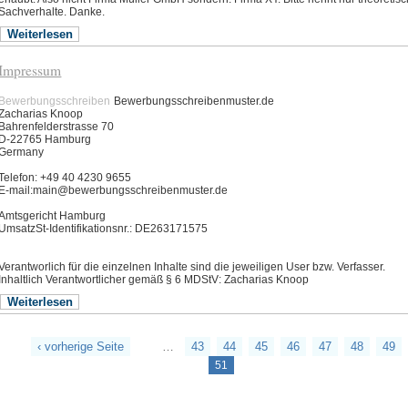
Sachverhalte. Danke.
Weiterlesen
Impressum
Bewerbungsschreiben
Bewerbungsschreibenmuster.de
Zacharias Knoop
Bahrenfelderstrasse 70
D-22765 Hamburg
Germany
Telefon: +49 40 4230 9655
E-mail:main@
bewerbungsschreibenmuster.de
Amtsgericht Hamburg
UmsatzSt-Identifikationsnr.: DE263171575
Verantworlich für die einzelnen Inhalte sind die jeweiligen User bzw. Verfasser.
Inhaltlich Verantwortlicher gemäß § 6 MDStV: Zacharias Knoop
Weiterlesen
‹ vorherige Seite
…
43
44
45
46
47
48
49
51