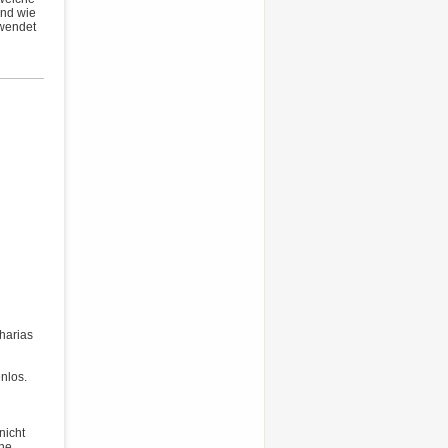
und wie
rwendet
harias
nlos.
m
nicht
che